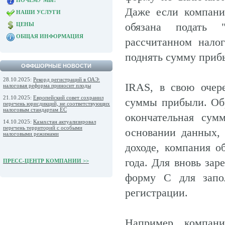
ПОЧЕМУ МЫ?
Даже если компания
НАШИ УСЛУГИ
обязана подать 
ЦЕНЫ
ОБЩАЯ ИНФОРМАЦИЯ
рассчитанном нало
поднять сумму прибы
ОФФШОРНЫЕ НОВОСТИ
28.10.2025:
Рекорд регистраций в ОАЭ:
IRAS, в свою очер
налоговая реформа приносит плоды
21.10.2025:
Европейский совет сохранил
суммы прибыли. Обр
перечень юрисдикций, не соответствующих
налоговым стандартам ЕС
окончательная сум
14.10.2025:
Казахстан актуализировал
перечень территорий с особыми
основании данных,
налоговыми режимами
доходе, компания о
года. Для вновь за
ПРЕСС-ЦЕНТР КОМПАНИИ >>
форму С для запол
регистрации.
Например, компан