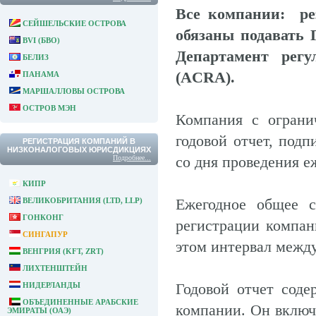
Все компании: ре
СЕЙШЕЛЬСКИЕ ОСТРОВА
обязаны подавать 
BVI (БВО)
Департамент регу
БЕЛИЗ
(ACRA).
ПАНАМА
МАРШАЛЛОВЫ ОСТРОВА
ОСТРОВ МЭН
Компания с ограни
годовой отчет, под
РЕГИСТРАЦИЯ КОМПАНИЙ В
НИЗКОНАЛОГОВЫХ ЮРИСДИКЦИЯХ
со дня проведения е
Подробнее...
КИПР
Ежегодное общее с
ВЕЛИКОБРИТАНИЯ (LTD, LLP)
ГОНКОНГ
регистрации компан
СИНГАПУР
этом интервал межд
ВЕНГРИЯ (KFT, ZRT)
ЛИХТЕНШТЕЙН
Годовой отчет соде
НИДЕРЛАНДЫ
ОБЪЕДИНЕННЫЕ АРАБСКИЕ
компании. Он включ
ЭМИРАТЫ (ОАЭ)