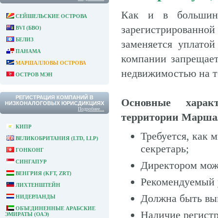
Как и в большинс
СЕЙШЕЛЬСКИЕ ОСТРОВА
зарегистрированной
BVI (БВО)
БЕЛИЗ
заменяется уплатой
ПАНАМА
компании запрещает
МАРШАЛЛОВЫ ОСТРОВА
недвижимостью на т
ОСТРОВ МЭН
РЕГИСТРАЦИЯ КОМПАНИЙ В
Основные характ
НИЗКОНАЛОГОВЫХ ЮРИСДИКЦИЯХ
Подробнее...
территории Маршал
КИПР
Требуется, как 
ВЕЛИКОБРИТАНИЯ (LTD, LLP)
секретарь;
ГОНКОНГ
СИНГАПУР
Директором мож
ВЕНГРИЯ (KFT, ZRT)
Рекомендуемый 
ЛИХТЕНШТЕЙН
Должна быть вы
НИДЕРЛАНДЫ
ОБЪЕДИНЕННЫЕ АРАБСКИЕ
Наличие регистр
ЭМИРАТЫ (ОАЭ)