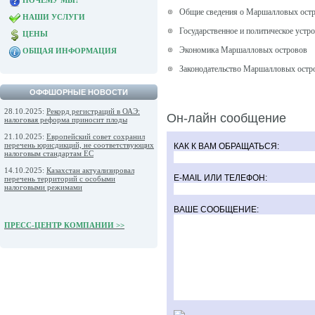
ПОЧЕМУ МЫ?
Общие сведения о Маршалловых ост
НАШИ УСЛУГИ
Государственное и политическое устр
ЦЕНЫ
Экономика Маршалловых островов
ОБЩАЯ ИНФОРМАЦИЯ
Законодательство Маршалловых остр
ОФФШОРНЫЕ НОВОСТИ
28.10.2025:
Рекорд регистраций в ОАЭ:
Он-лайн сообщение
налоговая реформа приносит плоды
21.10.2025:
Европейский совет сохранил
перечень юрисдикций, не соответствующих
КАК К ВАМ ОБРАЩАТЬСЯ:
налоговым стандартам ЕС
14.10.2025:
Казахстан актуализировал
E-MAIL ИЛИ ТЕЛЕФОН:
перечень территорий с особыми
налоговыми режимами
ВАШЕ СООБЩЕНИЕ:
ПРЕСС-ЦЕНТР КОМПАНИИ >>