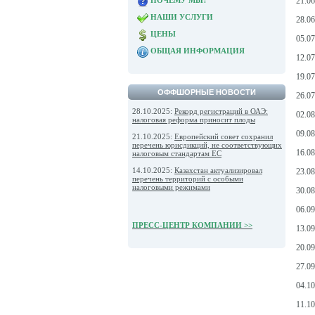
ПОЧЕМУ МЫ?
21.0
НАШИ УСЛУГИ
28.0
ЦЕНЫ
05.0
ОБЩАЯ ИНФОРМАЦИЯ
12.0
19.0
ОФФШОРНЫЕ НОВОСТИ
26.0
28.10.2025:
Рекорд регистраций в ОАЭ:
02.08
налоговая реформа приносит плоды
09.0
21.10.2025:
Европейский совет сохранил
перечень юрисдикций, не соответствующих
16.0
налоговым стандартам ЕС
14.10.2025:
Казахстан актуализировал
23.0
перечень территорий с особыми
налоговыми режимами
30.0
06.0
ПРЕСС-ЦЕНТР КОМПАНИИ >>
13.0
20.09
27.0
04.1
11.1