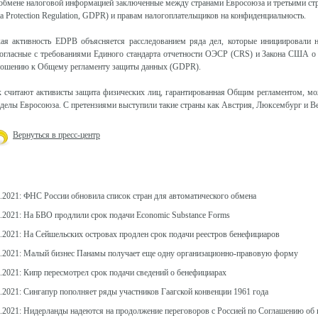
обмене налоговой информацией заключенные между странами Евросоюза и третьими ст
a Protection Regulation, GDPR) и правам налогоплательщиков на конфиденциальность.
кая активность EDPB объясняется расследованием ряда дел, которые инициировали 
согласные с требованиями Единого стандарта отчетности ОЭСР (CRS) и Закона США о
ношению к Общему регламенту защиты данных (GDPR).
 считают активисты защита физических лиц, гарантированная Общим регламентом, мо
делы Евросоюза. С претензиями выступили такие страны как Австрия, Люксембург и В
Вернуться в пресс-центр
1.2021: ФНС России обновила список стран для автоматического обмена
1.2021: На БВО продлили срок подачи Economic Substance Forms
1.2021: На Сейшельских островах продлен срок подачи реестров бенефициаров
2.2021: Малый бизнес Панамы получает еще одну организационно-правовую форму
2.2021: Кипр пересмотрел срок подачи сведений о бенефициарах
.2021: Сингапур пополняет ряды участников Гаагской конвенции 1961 года
2.2021: Нидерланды надеются на продолжение переговоров с Россией по Соглашению об