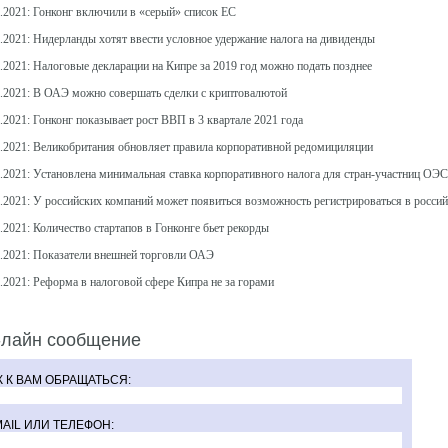
0.2021: Гонконг включили в «серый» список ЕС
0.2021: Нидерланды хотят ввести условное удержание налога на дивиденды
.2021: Налоговые декларации на Кипре за 2019 год можно подать позднее
1.2021: В ОАЭ можно совершать сделки с криптовалютой
.2021: Гонконг показывает рост ВВП в 3 квартале 2021 года
1.2021: Великобритания обновляет правила корпоративной редомициляции
1.2021: Установлена минимальная ставка корпоративного налога для стран-участниц ОЭ
2.2021: У российских компаний может появиться возможность регистрироваться в росс
.2021: Количество стартапов в Гонконге бьет рекорды
2.2021: Показатели внешней торговли ОАЭ
.2021: Реформа в налоговой сфере Кипра не за горами
-лайн сообщение
К К ВАМ ОБРАЩАТЬСЯ:
MAIL ИЛИ ТЕЛЕФОН: