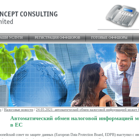
АШИ УСЛУГИ
РЕГИСТРАЦИЯ ОФФШОРОВ
ГОТОВЫЕ ОФФШОРЫ
и
/
Налоговые новости
/
24.05.2021: автоматический обмен налоговой информацией может б
Автоматический обмен налоговой информацией м
в ЕС
опейский совет по защите данных (European Data Protection Board, EDPB) выступил с и