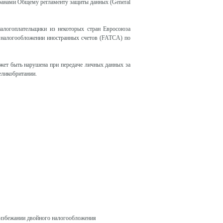
ранами Общему регламенту защиты данных (General
налогоплательщики из некоторых стран Евросоюза
 налогообложении иностранных счетов (FATCA) по
жет быть нарушена при передаче личных данных за
еликобритании.
 избежании двойного налогообложения