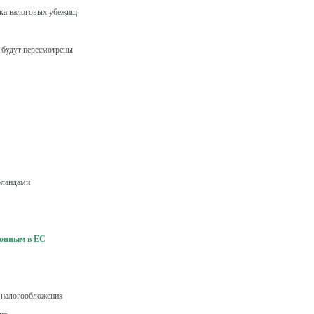
ска налоговых убежищ
 будут пересмотрены
рландами
конным в ЕС
о налогообложения