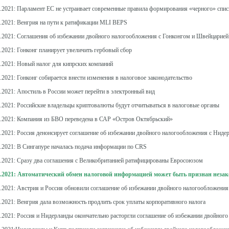
3.2021: Парламент ЕС не устраивает современные правила формирования «черного» спи
3.2021: Венгрия на пути к ратификации MLI BEPS
3.2021: Соглашения об избежании двойного налогообложения с Гонконгом и Швейцарией
.2021: Гонконг планирует увеличить гербовый сбор
3.2021: Новый налог для кипрских компаний
.2021: Гонконг собирается внести изменения в налоговое законодательство
4.2021: Апостиль в России может перейти в электронный вид
4.2021: Российские владельцы криптовалюты будут отчитываться в налоговые органы
4.2021: Компания из БВО переведена в САР «Остров Октябрьский»
5.2021: Россия денонсирует соглашение об избежании двойного налогообложения с Ниде
5.2021: В Сингапуре началась подача информации по CRS
5.2021: Сразу два соглашения с Великобританией ратифицированы Евросоюзом
5.2021: Автоматический обмен налоговой информацией может быть признан неза
5.2021: Австрия и Россия обновили соглашение об избежании двойного налогообложения
6.2021: Венгрия дала возможность продлить срок уплаты корпоративного налога
6.2021: Россия и Нидерланды окончательно расторгли соглашение об избежании двойног