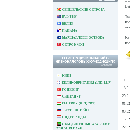
об 
Dat
СЕЙШЕЛЬСКИЕ ОСТРОВА
BVI (БВО)
Та
не
БЕЛИЗ
от
ПАНАМА
МАРШАЛЛОВЫ ОСТРОВА
Как
пре
ОСТРОВ МЭН
РЕГИСТРАЦИЯ КОМПАНИЙ В
НИЗКОНАЛОГОВЫХ ЮРИСДИКЦИЯХ
Подробнее...
КИПР
11.0
ВЕЛИКОБРИТАНИЯ (LTD, LLP)
18.0
ГОНКОНГ
25.0
СИНГАПУР
ВЕНГРИЯ (KFT, ZRT)
01.0
ЛИХТЕНШТЕЙН
08.0
НИДЕРЛАНДЫ
15.02
ОБЪЕДИНЕННЫЕ АРАБСКИЕ
22.0
ЭМИРАТЫ (ОАЭ)