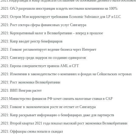
6.2021:Нидерланды и Кипр подписали соглашение об избежании двойного налогообложен
6.2021: ОАЭ разрешили иностранцам владеть местными компаниями на 100%
7.2021: Остров Мэн корректирует требования Economic Substance для LP и LLC
7.2021: Рост сектора сферы финансовых услуг Сингапура
7.2021: Корпоративный налог в Великобритании – вперед в прошлое
7.2021: Кипр вводит реестр бенефициаров
.2021: Гонконг регламентирует ведение бизнеса через Интернет
8.2021: Сингапур среди лидеров по созданию единорогов
8.2021: Европа совершенствует правила AML и CFT
8.2021: Изменения в законодательстве о компаниях и фондах на Сейшельских островах
8.2021: Рост экономики Великобритании
9.2021: ВВП Венгрии растет
9.2021:Министерство финансов РФ хочет снизить налоговые ставки в САР
.2021: Гонконг в экономическом росте не отстает от Сингапура
9.2021: Кипр раскрывает информацию о бенефициарах даже для партнерств
0.2021: Второй квартал 2021 года показал высокий рост экономики Великобритании
0.2021: Оффшоры снова попали в скандал