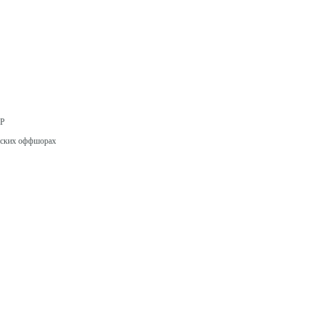
СР
ийских оффшорах