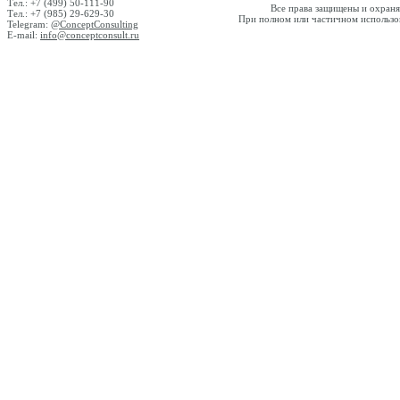
Тел.: +7 (499) 50-111-90
Все права защищены и охраняю
Тел.: +7 (985) 29-629-30
При полном или частичном использов
Telegram:
@ConceptConsulting
E-mail:
info@conceptconsult.ru