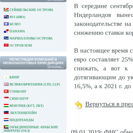
В середине сентябр
СЕЙШЕЛЬСКИЕ ОСТРОВА
Нидерландов выне
BVI (БВО)
законодательстве на
БЕЛИЗ
снижению ставки кор
ПАНАМА
МАРШАЛЛОВЫ ОСТРОВА
ОСТРОВ МЭН
В настоящее время с
евро составляет 25%
РЕГИСТРАЦИЯ КОМПАНИЙ В
НИЗКОНАЛОГОВЫХ ЮРИСДИКЦИЯХ
снижать, а вот к 
Подробнее...
дотягивающим до ук
КИПР
16,5%, а к 2021 г. до
ВЕЛИКОБРИТАНИЯ (LTD, LLP)
ГОНКОНГ
СИНГАПУР
Вернуться в пре
ВЕНГРИЯ (KFT, ZRT)
ЛИХТЕНШТЕЙН
НИДЕРЛАНДЫ
ОБЪЕДИНЕННЫЕ АРАБСКИЕ
09.01.2019: ФНС обно
ЭМИРАТЫ (ОАЭ)